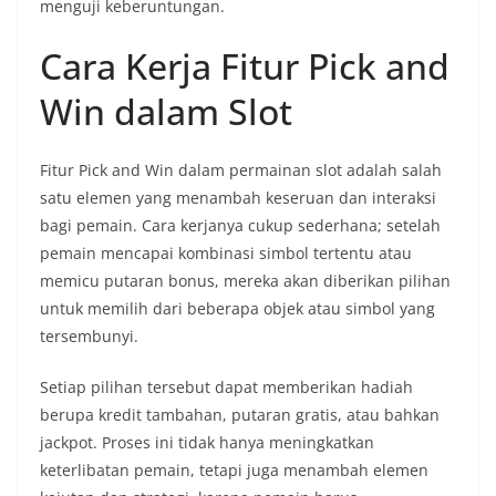
menguji keberuntungan.
Cara Kerja Fitur Pick and
Win dalam Slot
Fitur Pick and Win dalam permainan slot adalah salah
satu elemen yang menambah keseruan dan interaksi
bagi pemain. Cara kerjanya cukup sederhana; setelah
pemain mencapai kombinasi simbol tertentu atau
memicu putaran bonus, mereka akan diberikan pilihan
untuk memilih dari beberapa objek atau simbol yang
tersembunyi.
Setiap pilihan tersebut dapat memberikan hadiah
berupa kredit tambahan, putaran gratis, atau bahkan
jackpot. Proses ini tidak hanya meningkatkan
keterlibatan pemain, tetapi juga menambah elemen