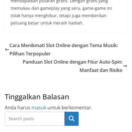
mendapatkan putaran gratis. Dengan grafis yang
memukau dan gameplay yang seru, game-game ini
tidak hanya menghibur, tetapi juga memberikan
peluang besar untuk meraih hadiah.
Cara Menikmati Slot Online dengan Tema Musik:
Pilihan Terpopuler
Panduan Slot Online dengan Fitur Auto-Spin:
Manfaat dan Risiko
Tinggalkan Balasan
Anda harus
masuk
untuk berkomentar.
Cari