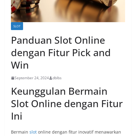
SLOT
Panduan Slot Online
dengan Fitur Pick and
Win
September 24, 2024
dblbs
Keunggulan Bermain
Slot Online dengan Fitur
Ini
Bermain
slot
online dengan fitur inovatif menawarkan