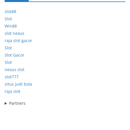
slot88
Slot
Win88
slot nexus
raja slot gacor
Slot
Slot Gacor
Slot
nexus slot
slot777
situs judi bola
raja slot
Partners