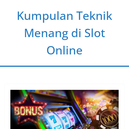
Skip
Kumpulan Teknik
to
content
Menang di Slot
Online