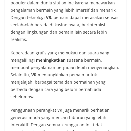
populer dalam dunia slot online karena menawarkan
pengalaman bermain yang lebih imersif dan menarik.
Dengan teknologi
VR,
pemain dapat merasakan sensasi
seolah-olah berada di kasino nyata, berinteraksi
dengan lingkungan dan pemain lain secara lebih
realistis.
Keberadaan grafis yang memukau dan suara yang
mengelilingi
meningkatkan
suasana bermain,
membuat pengalaman perjudian lebih menyenangkan.
Selain itu,
VR
memungkinkan pemain untuk
menjelajahi berbagai tema dan permainan yang
berbeda dengan cara yang belum pernah ada
sebelumnya.
Penggunaan perangkat VR juga menarik perhatian
generasi muda yang mencari hiburan yang lebih
interaktif. Dengan semua keunggulan ini, tidak