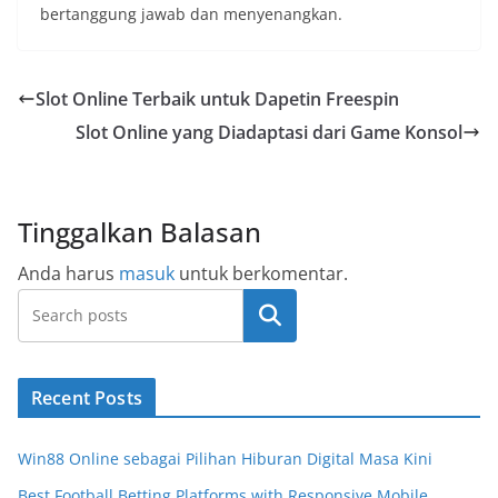
bertanggung jawab dan menyenangkan.
Slot Online Terbaik untuk Dapetin Freespin
Slot Online yang Diadaptasi dari Game Konsol
Tinggalkan Balasan
Anda harus
masuk
untuk berkomentar.
Cari
Recent Posts
Win88 Online sebagai Pilihan Hiburan Digital Masa Kini
Best Football Betting Platforms with Responsive Mobile