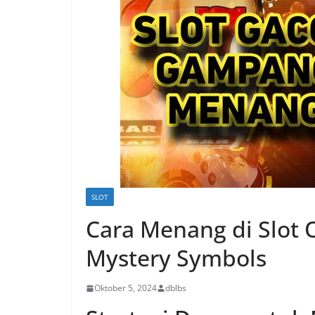
SLOT
Cara Menang di Slot 
Mystery Symbols
Oktober 5, 2024
dblbs