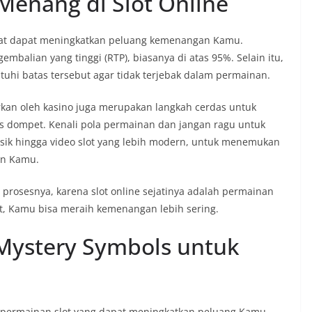
 Menang di Slot Online
epat dapat meningkatkan peluang kemenangan Kamu.
embalian yang tinggi (RTP), biasanya di atas 95%. Selain itu,
hi batas tersebut agar tidak terjebak dalam permainan.
an oleh kasino juga merupakan langkah cerdas untuk
dompet. Kenali pola permainan dan jangan ragu untuk
lasik hingga video slot yang lebih modern, untuk menemukan
an Kamu.
 prosesnya, karena slot online sejatinya adalah permainan
, Kamu bisa meraih kemenangan lebih sering.
Mystery Symbols untuk
 permainan slot yang dapat meningkatkan peluang Kamu