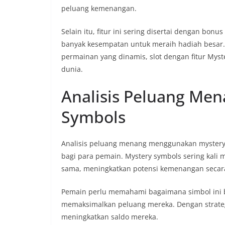
peluang kemenangan.
Selain itu, fitur ini sering disertai dengan bo
banyak kesempatan untuk meraih hadiah besar
permainan yang dinamis, slot dengan fitur Mys
dunia.
Analisis Peluang Me
Symbols
Analisis peluang menang menggunakan mystery
bagi para pemain. Mystery symbols sering kali
sama, meningkatkan potensi kemenangan secara 
Pemain perlu memahami bagaimana simbol ini 
memaksimalkan peluang mereka. Dengan strategi
meningkatkan saldo mereka.