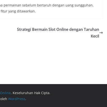
ba permainan sebelum bertaruh dengan uang sungguhan,
itur yang ditawarkan.
Strategi Bermain Slot Online dengan Taruhan
Kecil
 Online
. Keseluruhan Hak Cipta.
 oleh
WordPress
.