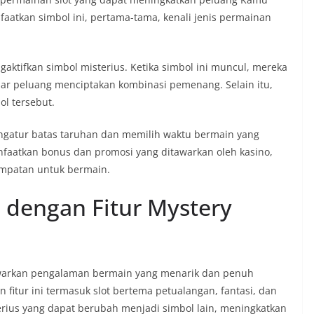
atkan simbol ini, pertama-tama, kenali jenis permainan
aktifkan simbol misterius. Ketika simbol ini muncul, mereka
ar peluang menciptakan kombinasi pemenang. Selain itu,
ol tersebut.
engatur batas taruhan dan memilih waktu bermain yang
nfaatkan bonus dan promosi yang ditawarkan oleh kasino,
empatan untuk bermain.
ne dengan Fitur Mystery
awarkan pengalaman bermain yang menarik dan penuh
n fitur ini termasuk slot bertema petualangan, fantasi, dan
erius yang dapat berubah menjadi simbol lain, meningkatkan